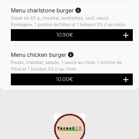
Menu charlstone burger
Steak de 82 g, cheddar, lardinettes, oeuf, sauce
fromagère, 1 portion de frites et 1 boisson 33 cl au choix.
10.90
€
Menu chicken burger
Poulet, cheddar, salade, 1 sauce au choix, 1 portion de
frites et 1 boisson 33 cl au choix.
10.00
€