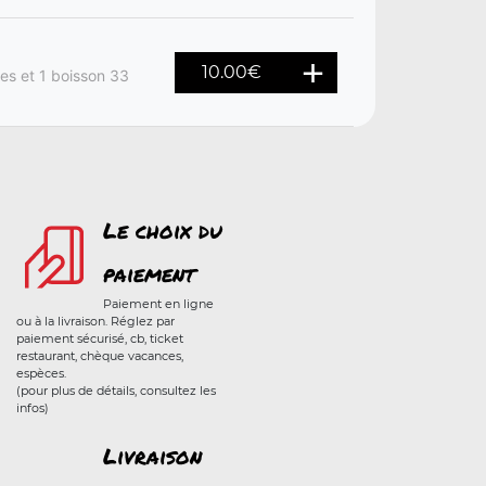
10.00
€
tes et 1 boisson 33
Le choix du
paiement
Paiement en ligne
ou à la livraison. Réglez par
paiement sécurisé, cb, ticket
restaurant, chèque vacances,
espèces.
(pour plus de détails, consultez les
infos)
Livraison