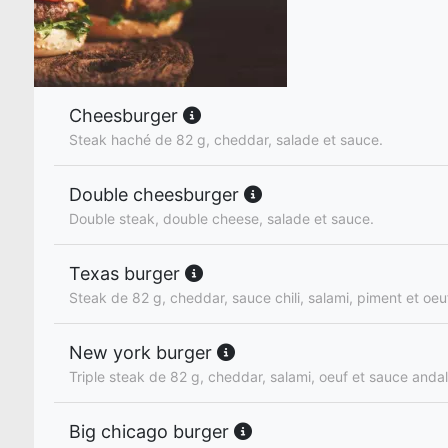
Cheesburger
Steak haché de 82 g, cheddar, salade et sauce.
Double cheesburger
Double steak, double cheese, salade et sauce.
Texas burger
Steak de 82 g, cheddar, sauce chili, salami, piment et oeu
New york burger
Triple steak de 82 g, cheddar, salami, oeuf et sauce anda
Big chicago burger