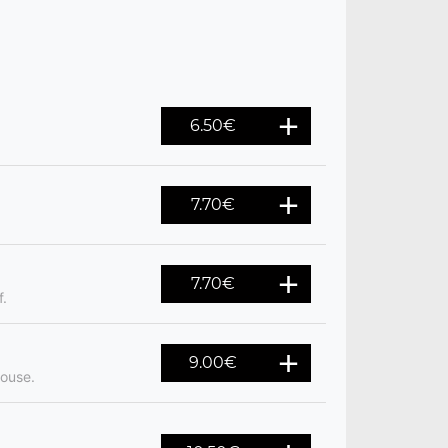
6.50
€
7.70
€
7.70
€
f.
9.00
€
louse.