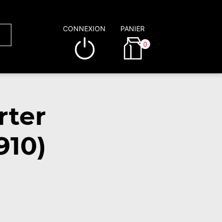
CONNEXION
PANIER
0
rter
910)