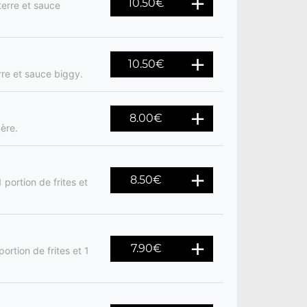
10.50
€
terre et sauce
10.50
€
re et sauce biggy.
8.00
€
ère.
8.50
€
portion de frites et
7.90
€
ortion de frites et 1