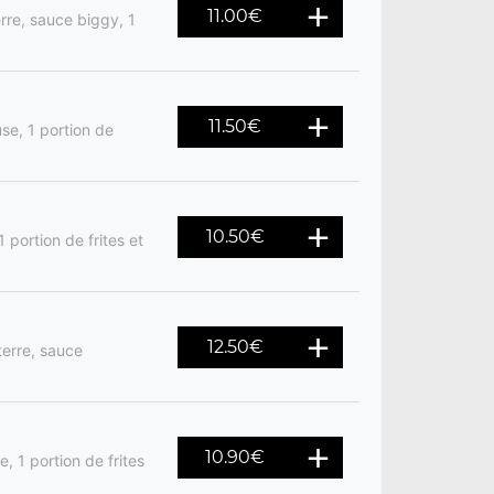
11.00
€
rre, sauce biggy, 1
11.50
€
se, 1 portion de
10.50
€
 portion de frites et
12.50
€
terre, sauce
10.90
€
, 1 portion de frites