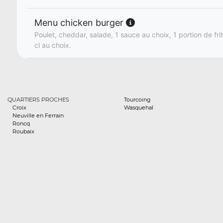
Menu chicken burger
Poulet, cheddar, salade, 1 sauce au choix, 1 portion de fri
cl au choix.
QUARTIERS PROCHES
Tourcoing
Croix
Wasquehal
Neuville en Ferrain
Roncq
Roubaix