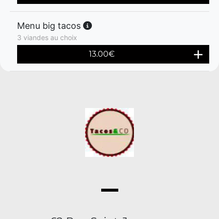
Menu big tacos
3 viandes au choix
13.00
€