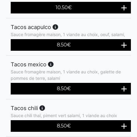
10.50
€
Tacos acapulco
Sauce fromagère maison, 1 viande au choix, oeuf, salami,
8.50
€
Tacos mexico
Sauce fromagère maison, 1 viande au choix, galette de
pommes de terre, salami
8.50
€
Tacos chili
Sauce chili thaï, piment vert salami, 1 viande au choix
8.50
€