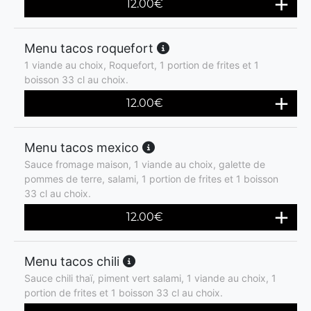
12.00
€
Menu tacos roquefort
1 viande au choix, Roquefort, 1 portion de frites et 1
boisson 33 cl au choix.
12.00
€
Menu tacos mexico
Sauce fromage maison, 1 viande au choix, galette de
pommes de terre, salami, 1 portion de frites et 1 boisson
33 cl au choix.
12.00
€
Menu tacos chili
Sauce chili thaï, piment vert salami, 1 viande au choix, 1
portion de frites et 1 boisson 33 cl au choix.