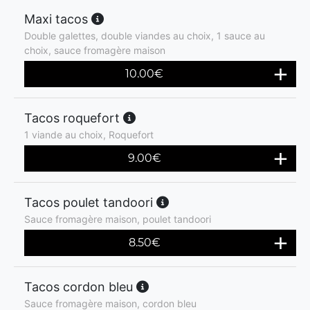
Maxi tacos
Double galettes, double viandes au choix, 1 sauce au
choix, sauce fromagère maison
10.00
€
Tacos roquefort
1 viande au choix, Roquefort
9.00
€
Tacos poulet tandoori
Sauce fromagère maison, poulet tandoori
8.50
€
Tacos cordon bleu
Sauce fromagère maison, cordon bleu