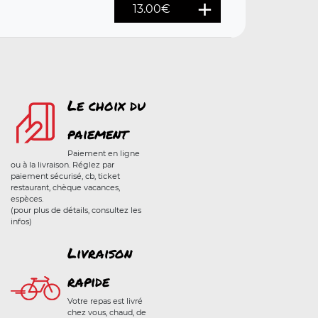
13.00
€
Le choix du
paiement
Paiement en ligne
ou à la livraison. Réglez par
paiement sécurisé, cb, ticket
restaurant, chèque vacances,
espèces.
(pour plus de détails, consultez les
infos)
Livraison
rapide
Votre repas est livré
chez vous, chaud, de