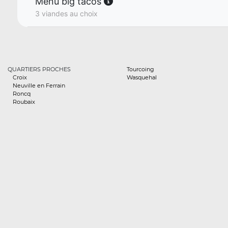
Menu big tacos
3 viandes au choix
QUARTIERS PROCHES
Tourcoing
Croix
Wasquehal
Neuville en Ferrain
Roncq
Roubaix