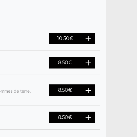
10.50
€
8.50
€
8.50
€
ommes de terre,
8.50
€