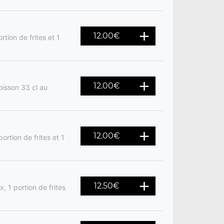
12.00
€
rtion de frites et 1
12.00
€
oisson 33 cl au
12.00
€
ortion de frites et 1
12.50
€
, 1 portion de frites