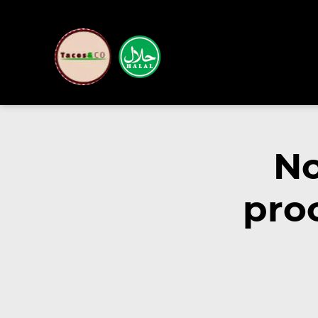
No
pro