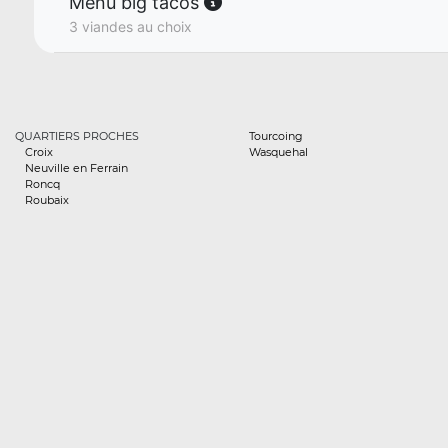
Menu big tacos
3 viandes au choix
QUARTIERS PROCHES
Tourcoing
Croix
Wasquehal
Neuville en Ferrain
Roncq
Roubaix