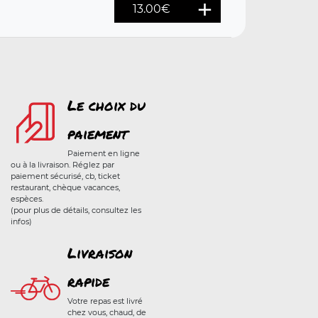
13.00
€
Le choix du
paiement
Paiement en ligne
ou à la livraison. Réglez par
paiement sécurisé, cb, ticket
restaurant, chèque vacances,
espèces.
(pour plus de détails, consultez les
infos)
Livraison
rapide
Votre repas est livré
chez vous, chaud, de