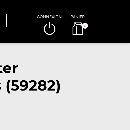
CONNEXION
PANIER
0
ter
 (59282)