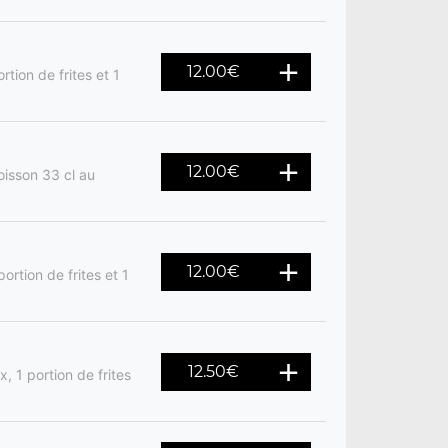
12.00
€
rtion de frites et 1
12.00
€
oisson 33 cl au
12.00
€
ortion de frites et 1
12.50
€
, 1 portion de frites