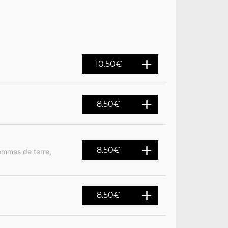
10.50
€
8.50
€
8.50
€
ommes de terre,
8.50
€