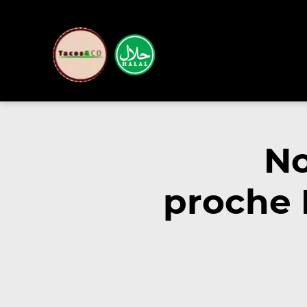
No
proche 