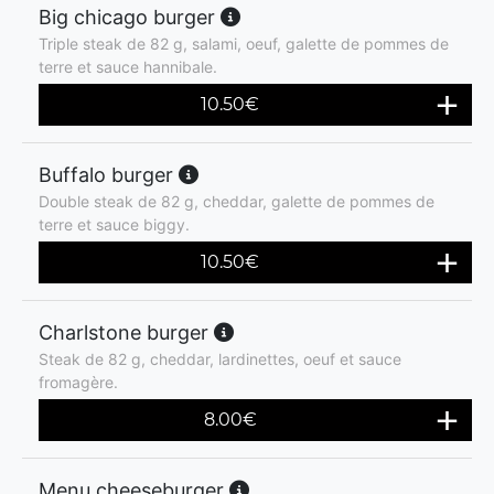
Big chicago burger
Triple steak de 82 g, salami, oeuf, galette de pommes de
terre et sauce hannibale.
10.50
€
Buffalo burger
Double steak de 82 g, cheddar, galette de pommes de
terre et sauce biggy.
10.50
€
Charlstone burger
Steak de 82 g, cheddar, lardinettes, oeuf et sauce
fromagère.
8.00
€
Menu cheeseburger