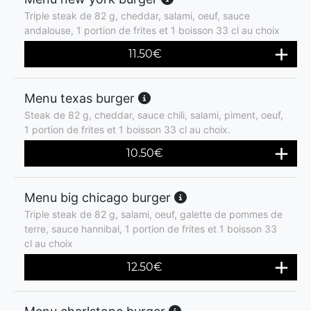
Triple steak de 82 g, cheddar, salami, oeuf, sauce
andalouse, 1 portion de frites et 1 boisson 33 cl au choix
11.50
€
Menu texas burger
Steak de 82 g, cheddar, sauce chili, salami, piment, oeuf,
1 portion de frites et 1 boisson 33 cl au choix.
10.50
€
Menu big chicago burger
Triple steak de 82 g, salami, oeuf, galette de pommes de
terre, sauce hannibal, 1 portion de frites et 1 boisson 33
cl au choix
12.50
€