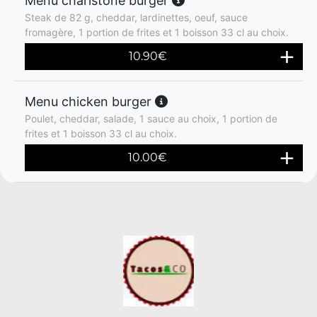
Menu charlstone burger
Steak de 82 g, cheddar, lardinettes, oeuf, sauce
fromagère, 1 portion de frites et 1 boisson 33 cl au choix.
10.90
€
Menu chicken burger
Poulet, cheddar, salade, 1 sauce au choix, 1 portion de
frites et 1 boisson 33 cl au choix.
10.00
€