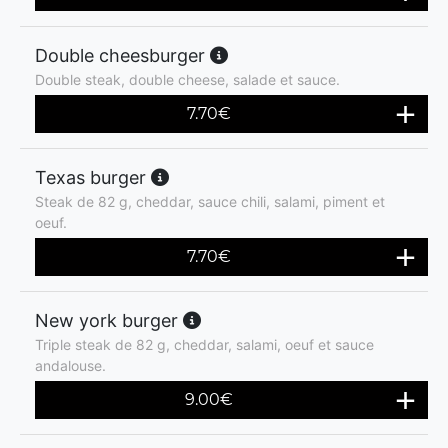
Double cheesburger
Double steak, double cheese, salade et sauce.
7.70
€
Texas burger
Steak de 82 g, cheddar, sauce chili, salami, piment et
oeuf.
7.70
€
New york burger
Triple steak de 82 g, cheddar, salami, oeuf et sauce
andalouse.
9.00
€