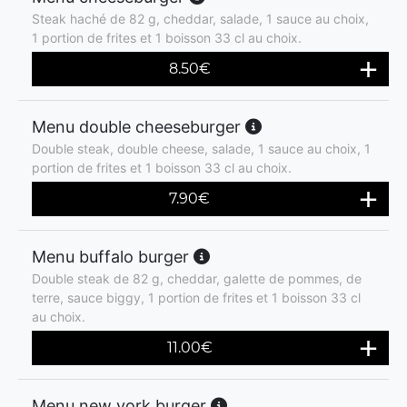
Steak haché de 82 g, cheddar, salade, 1 sauce au choix,
1 portion de frites et 1 boisson 33 cl au choix.
8.50
€
Menu double cheeseburger
Double steak, double cheese, salade, 1 sauce au choix, 1
portion de frites et 1 boisson 33 cl au choix.
7.90
€
Menu buffalo burger
Double steak de 82 g, cheddar, galette de pommes, de
terre, sauce biggy, 1 portion de frites et 1 boisson 33 cl
au choix.
11.00
€
Menu new york burger