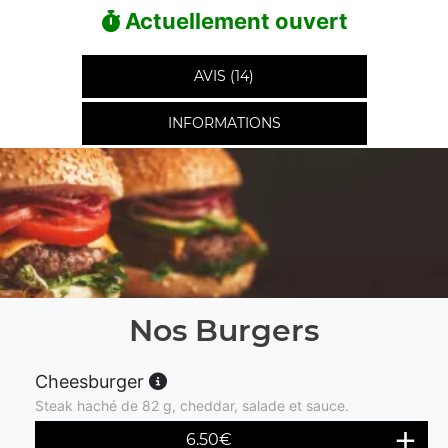
Actuellement ouvert
AVIS (14)
INFORMATIONS
Nos Burgers
Cheesburger
Steak haché de 82 g, cheddar, salade et sauce.
6.50
€