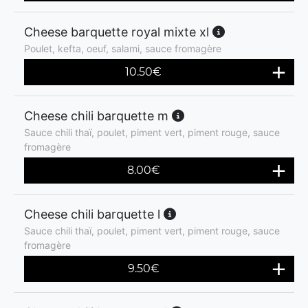
Cheese barquette royal mixte xl
Poulet, kefta, oeuf, salami, sauce fromagère
10.50
€
Cheese chili barquette m
Sauce chili thaï, poulet, piment vert, piment rouge, sauce
fromagère
8.00
€
Cheese chili barquette l
Sauce chili thaï, poulet, piment vert, piment rouge, sauce
fromagère
9.50
€