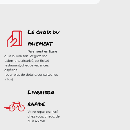
Le choix du
paiement
Paiement en ligne
ou à la livraison. Réglez par
paiement sécurisé, cb, ticket
restaurant, chèque vacances,
espèces.
(pour plus de détails, consultez les
infos)
Livraison
rapide
Votre repas est livré
chez vous, chaud, de
30 à 45 mn.