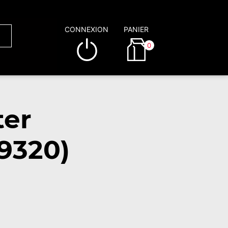
CONNEXION
PANIER
0
ter
9320)