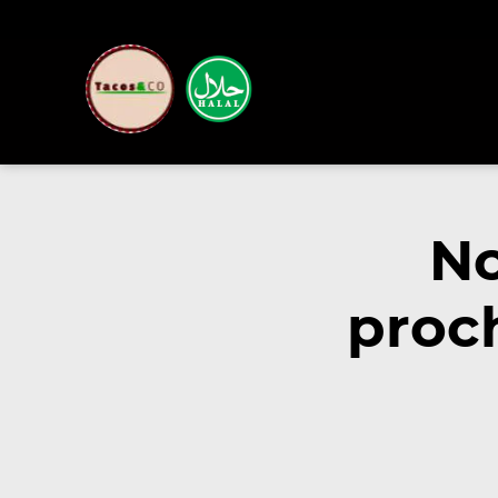
No
proc