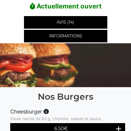
Actuellement ouvert
AVIS (14)
INFORMATIONS
Nos Burgers
Cheesburger
Steak haché de 82 g, cheddar, salade et sauce.
6.50
€