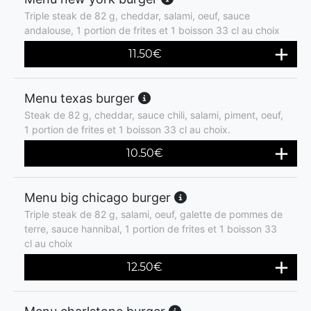
Triple steak de 82 g, cheddar, salami, oeuf, sauce
andalouse, 1 portion de frites et 1 boisson 33 cl au choix
11.50
€
Menu texas burger
Steak de 82 g, cheddar, sauce chili, salami, piment, oeuf,
1 portion de frites et 1 boisson 33 cl au choix.
10.50
€
Menu big chicago burger
Triple steak de 82 g, salami, oeuf, galette de pommes de
terre, sauce hannibal, 1 portion de frites et 1 boisson 33
cl au choix
12.50
€