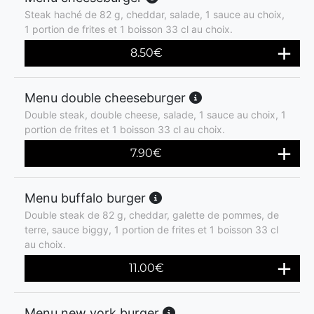
Steak haché de 82 g, cheddar, salade, 1 sauce au choix,
1 portion de frites et 1 boisson 33 cl au choix.
8.50
€
Menu double cheeseburger
Double steak, double cheese, salade, 1 sauce au choix, 1
portion de frites et 1 boisson 33 cl au choix.
7.90
€
Menu buffalo burger
Double steak de 82 g, cheddar, galette de pommes, de
terre, sauce biggy, 1 portion de frites et 1 boisson 33 cl
au choix.
11.00
€
Menu new york burger