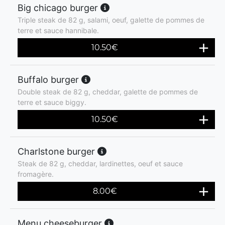
Big chicago burger
Triple steak de 82 g, salami, oeuf, galette de pommes de
terre et sauce hannibale.
10.50
€
Buffalo burger
Double steak de 82 g, cheddar, galette de pommes de
terre et sauce biggy.
10.50
€
Charlstone burger
Steak de 82 g, cheddar, lardinettes, oeuf et sauce
fromagère.
8.00
€
Menu cheeseburger