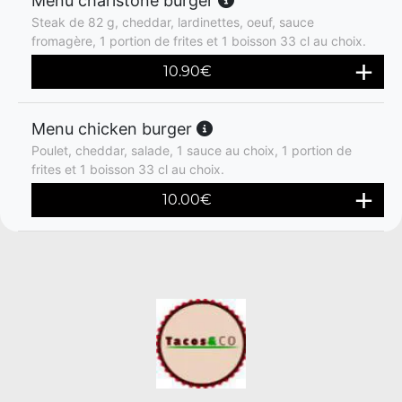
Menu charlstone burger
Steak de 82 g, cheddar, lardinettes, oeuf, sauce
fromagère, 1 portion de frites et 1 boisson 33 cl au choix.
10.90
€
Menu chicken burger
Poulet, cheddar, salade, 1 sauce au choix, 1 portion de
frites et 1 boisson 33 cl au choix.
10.00
€