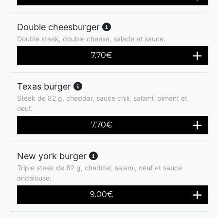
Double cheesburger
Double steak, double cheese, salade et sauce.
7.70
€
Texas burger
Steak de 82 g, cheddar, sauce chili, salami, piment et
oeuf.
7.70
€
New york burger
Triple steak de 82 g, cheddar, salami, oeuf et sauce
andalouse.
9.00
€