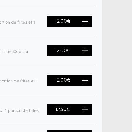
12.00
€
rtion de frites et 1
12.00
€
oisson 33 cl au
12.00
€
ortion de frites et 1
12.50
€
, 1 portion de frites