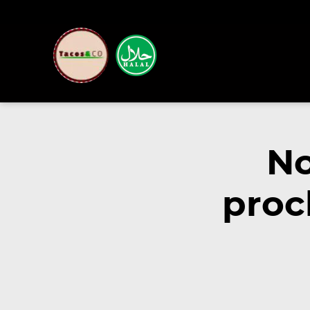
No
proc