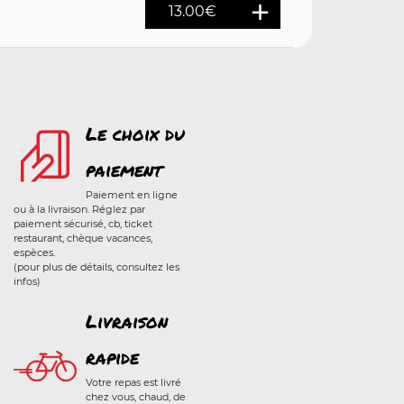
13.00
€
Le choix du
paiement
Paiement en ligne
ou à la livraison. Réglez par
paiement sécurisé, cb, ticket
restaurant, chèque vacances,
espèces.
(pour plus de détails, consultez les
infos)
Livraison
rapide
Votre repas est livré
chez vous, chaud, de