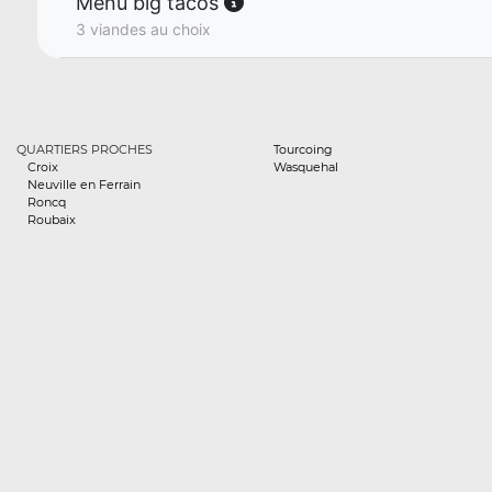
Menu big tacos
3 viandes au choix
QUARTIERS PROCHES
Tourcoing
Croix
Wasquehal
Neuville en Ferrain
Roncq
Roubaix