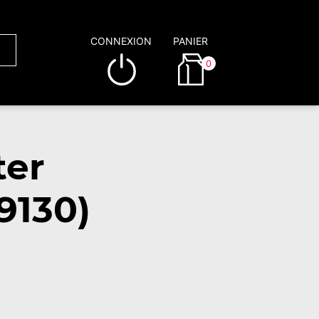
CONNEXION
PANIER
0
ter
9130)