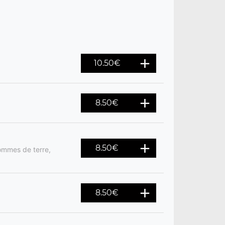
10.50
€
8.50
€
8.50
€
ommes de terre,
8.50
€