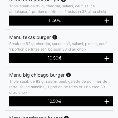
Triple steak de 82 g, cheddar, salami, oeuf, sauce
andalouse, 1 portion de frites et 1 boisson 33 cl au choix
11.50
€
Menu texas burger
Steak de 82 g, cheddar, sauce chili, salami, piment, oeuf,
1 portion de frites et 1 boisson 33 cl au choix.
10.50
€
Menu big chicago burger
Triple steak de 82 g, salami, oeuf, galette de pommes de
terre, sauce hannibal, 1 portion de frites et 1 boisson 33
cl au choix
12.50
€