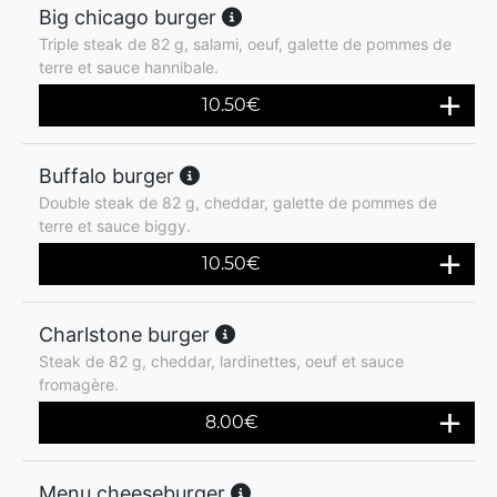
Big chicago burger
Triple steak de 82 g, salami, oeuf, galette de pommes de
terre et sauce hannibale.
10.50
€
Buffalo burger
Double steak de 82 g, cheddar, galette de pommes de
terre et sauce biggy.
10.50
€
Charlstone burger
Steak de 82 g, cheddar, lardinettes, oeuf et sauce
fromagère.
8.00
€
Menu cheeseburger