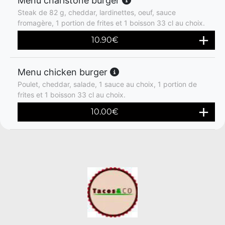
Menu charlstone burger
Steak de 82 g, cheddar, lardinettes, oeuf, sauce
fromagère, 1 portion de frites et 1 boisson 33 cl au choix.
10.90
€
Menu chicken burger
Poulet, cheddar, salade, 1 sauce au choix, 1 portion de
frites et 1 boisson 33 cl au choix.
10.00
€