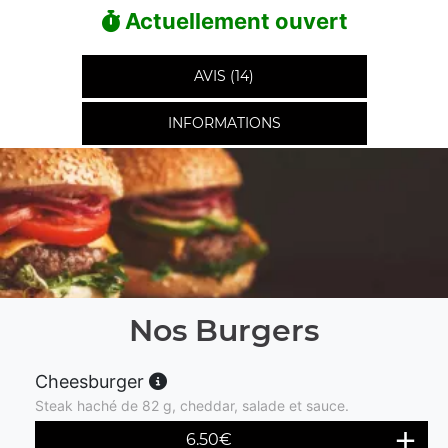
Actuellement ouvert
AVIS (14)
INFORMATIONS
Nos Burgers
Cheesburger
Steak haché de 82 g, cheddar, salade et sauce.
6.50
€