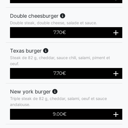
Double cheesburger
Double steak, double cheese, salade et sauce.
7.70
€
Texas burger
Steak de 82 g, cheddar, sauce chili, salami, piment et
oeuf.
7.70
€
New york burger
Triple steak de 82 g, cheddar, salami, oeuf et sauce
andalouse.
9.00
€