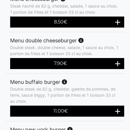
Steak haché de 82 g, cheddar, salade, 1 sauce au choix,
1 portion de frites et 1 boisson 33 cl au choix.
8.50
€
Menu double cheeseburger
Double steak, double cheese, salade, 1 sauce au choix, 1
portion de frites et 1 boisson 33 cl au choix.
7.90
€
Menu buffalo burger
Double steak de 82 g, cheddar, galette de pommes, de
terre, sauce biggy, 1 portion de frites et 1 boisson 33 cl
au choix.
11.00
€
Menu new york burger