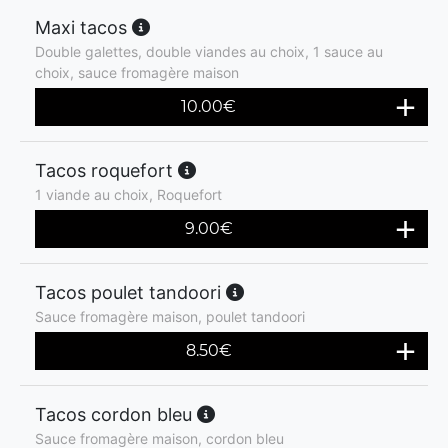
Maxi tacos
Double galettes, double viandes au choix, 1 sauce au
choix, sauce fromagère maison
10.00
€
Tacos roquefort
1 viande au choix, Roquefort
9.00
€
Tacos poulet tandoori
Sauce fromagère maison, poulet tandoori
8.50
€
Tacos cordon bleu
Sauce fromagère maison, cordon bleu