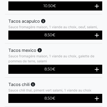
10.50
€
Tacos acapulco
Sauce fromagère maison, 1 viande au choix, oeuf, salami,
8.50
€
Tacos mexico
Sauce fromagère maison, 1 viande au choix, galette de
pommes de terre, salami
8.50
€
Tacos chili
Sauce chili thaï, piment vert salami, 1 viande au choix
8.50
€