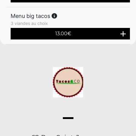
Menu big tacos
3 viandes au choix
13.00
€