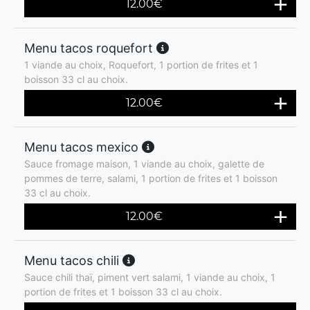
12.00
€
Menu tacos roquefort
1 viande au choix, Roquefort, 1 portion de frites et 1
boisson 33 cl au choix.
12.00
€
Menu tacos mexico
Sauce fromage maison, 1 viande au choix, galette de
pommes de terre, salami, 1 portion de frites et 1 boisson
33 cl au choix.
12.00
€
Menu tacos chili
Sauce chili thaï, piment vert salami, 1 viande au choix, 1
portion de frites et 1 boisson 33 cl au choix.