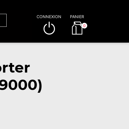
CONNEXION
PANIER
0
rter
59000)