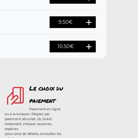
9.50
€
10.50
€
Le choix du
paiement
Paiement en ligne
ou à la livraison. Réglez par
paiement sécurisé, cb, ticket
restaurant, chèque vacances,
espèces.
(pour plus de détails, consultez les