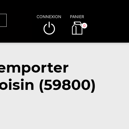
CONNEXION
PANIER
0
 emporter
oisin (59800)