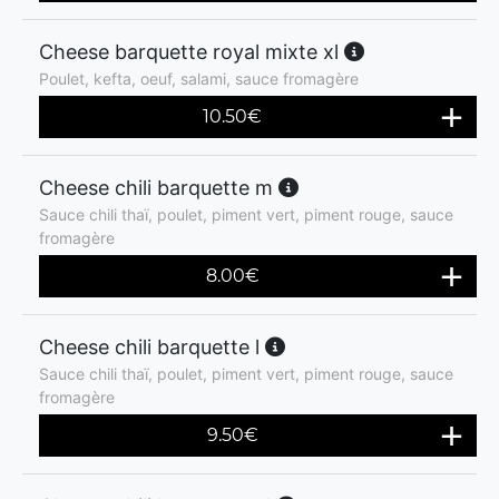
Cheese barquette royal mixte xl
Poulet, kefta, oeuf, salami, sauce fromagère
10.50
€
Cheese chili barquette m
Sauce chili thaï, poulet, piment vert, piment rouge, sauce
fromagère
8.00
€
Cheese chili barquette l
Sauce chili thaï, poulet, piment vert, piment rouge, sauce
fromagère
9.50
€