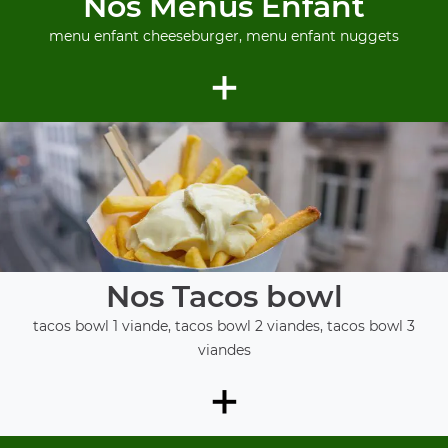
Nos Menus Enfant
menu enfant cheeseburger, menu enfant nuggets
+
Nos Tacos bowl
tacos bowl 1 viande, tacos bowl 2 viandes, tacos bowl 3
viandes
+