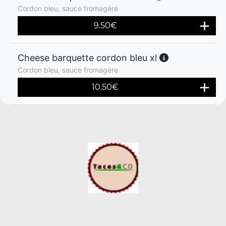
Cordon bleu, sauce fromagère
9.50
€
Cheese barquette cordon bleu xl
Cordon bleu, sauce fromagère
10.50
€