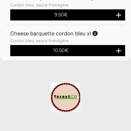
Cordon bleu, sauce fromagère
9.50
€
Cheese barquette cordon bleu xl
Cordon bleu, sauce fromagère
10.50
€