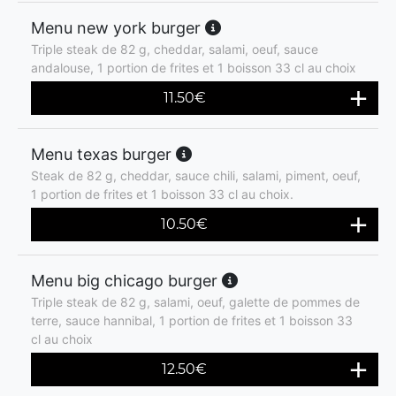
Menu new york burger
Triple steak de 82 g, cheddar, salami, oeuf, sauce
andalouse, 1 portion de frites et 1 boisson 33 cl au choix
11.50
€
Menu texas burger
Steak de 82 g, cheddar, sauce chili, salami, piment, oeuf,
1 portion de frites et 1 boisson 33 cl au choix.
10.50
€
Menu big chicago burger
Triple steak de 82 g, salami, oeuf, galette de pommes de
terre, sauce hannibal, 1 portion de frites et 1 boisson 33
cl au choix
12.50
€