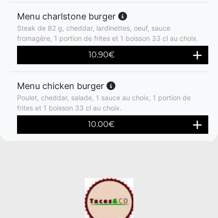
Menu charlstone burger
Steak de 82 g, cheddar, lardinettes, oeuf, sauce
fromagère, 1 portion de frites et 1 boisson 33 cl au choix.
10.90
€
Menu chicken burger
Poulet, cheddar, salade, 1 sauce au choix, 1 portion de
frites et 1 boisson 33 cl au choix.
10.00
€