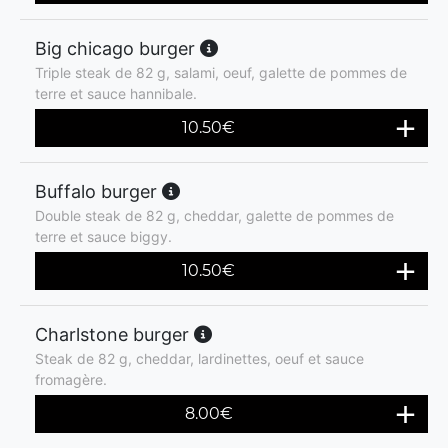
Big chicago burger
Triple steak de 82 g, salami, oeuf, galette de pommes de
terre et sauce hannibale.
10.50
€
Buffalo burger
Double steak de 82 g, cheddar, galette de pommes de
terre et sauce biggy.
10.50
€
Charlstone burger
Steak de 82 g, cheddar, lardinettes, oeuf et sauce
fromagère.
8.00
€