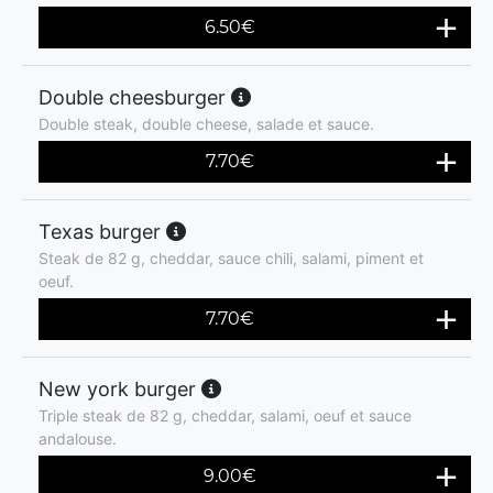
6.50
€
Double cheesburger
Double steak, double cheese, salade et sauce.
7.70
€
Texas burger
Steak de 82 g, cheddar, sauce chili, salami, piment et
oeuf.
7.70
€
New york burger
Triple steak de 82 g, cheddar, salami, oeuf et sauce
andalouse.
9.00
€