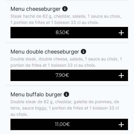
Menu cheeseburger
Steak haché de 82 g, cheddar, salade, 1 sauce au choix,
1 portion de frites et 1 boisson 33 cl au choix.
8.50
€
Menu double cheeseburger
Double steak, double cheese, salade, 1 sauce au choix, 1
portion de frites et 1 boisson 33 cl au choix.
7.90
€
Menu buffalo burger
Double steak de 82 g, cheddar, galette de pommes, de
terre, sauce biggy, 1 portion de frites et 1 boisson 33 cl
au choix.
11.00
€