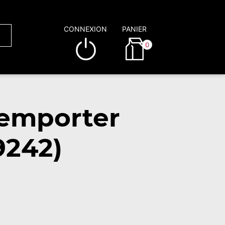
CONNEXION
PANIER
0
 emporter
9242)