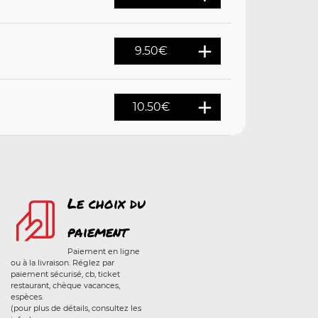
9.50
€
10.50
€
Le choix du
paiement
Paiement en ligne
ou à la livraison. Réglez par
paiement sécurisé, cb, ticket
restaurant, chèque vacances,
espèces.
(pour plus de détails, consultez les