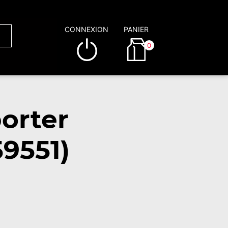
CONNEXION
PANIER
0
orter
9551)