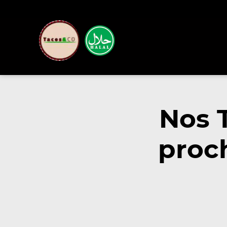
Nos 
proc