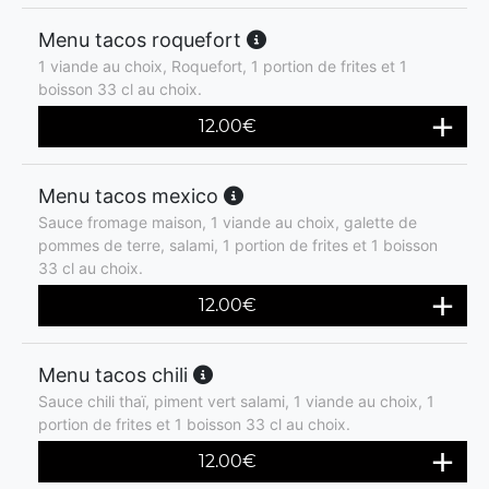
Menu tacos roquefort
1 viande au choix, Roquefort, 1 portion de frites et 1
boisson 33 cl au choix.
12.00
€
Menu tacos mexico
Sauce fromage maison, 1 viande au choix, galette de
pommes de terre, salami, 1 portion de frites et 1 boisson
33 cl au choix.
12.00
€
Menu tacos chili
Sauce chili thaï, piment vert salami, 1 viande au choix, 1
portion de frites et 1 boisson 33 cl au choix.
12.00
€