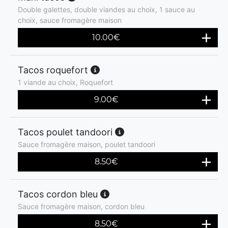
Double galettes, double viandes au choix, 1 sauce au
choix, sauce fromagère maison
10.00
€
Tacos roquefort
1 viande au choix, Roquefort
9.00
€
Tacos poulet tandoori
Sauce fromagère maison, poulet tandoori
8.50
€
Tacos cordon bleu
Sauce fromagère maison, cordon bleu
8.50
€