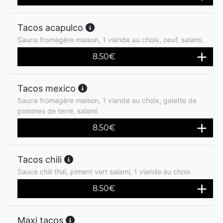
Tacos acapulco
Sauce fromagère maison, 1 viande au choix, oeuf, salami,
8.50
€
Tacos mexico
Sauce fromagère maison, 1 viande au choix, galette de
pommes de terre, salami
8.50
€
Tacos chili
Sauce chili thaï, piment vert salami, 1 viande au choix
8.50
€
Maxi tacos