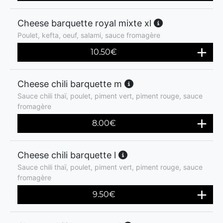
Cheese barquette royal mixte xl
Poulet, kefta, oeuf, salami, sauce fromagère
10.50
€
Cheese chili barquette m
Sauce chili thaï, poulet, piment vert, piment rouge, sauce
fromagère
8.00
€
Cheese chili barquette l
Sauce chili thaï, poulet, piment vert, piment rouge, sauce
fromagère
9.50
€