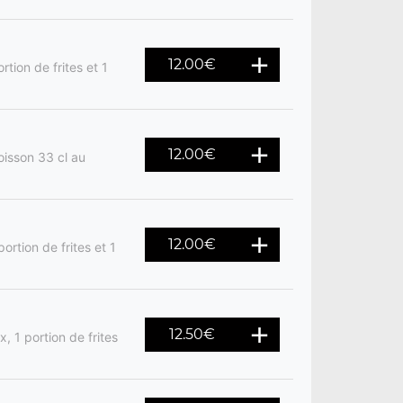
12.00
€
rtion de frites et 1
12.00
€
oisson 33 cl au
12.00
€
ortion de frites et 1
12.50
€
, 1 portion de frites