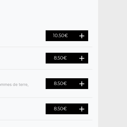
10.50
€
8.50
€
8.50
€
ommes de terre,
8.50
€