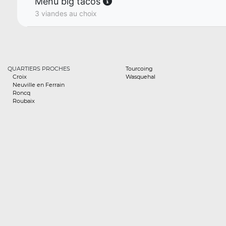
Menu big tacos
3 viandes au choix
QUARTIERS PROCHES
Tourcoing
Croix
Wasquehal
Neuville en Ferrain
Roncq
Roubaix