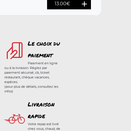
13.00
€
Le choix du
paiement
Paiement en ligne
ou à la livraison. Réglez par
paiement sécurisé, cb, ticket
restaurant, chèque vacances,
espèces.
(pour plus de détails, consultez les
infos)
Livraison
rapide
Votre repas est livré
chez vous, chaud, de