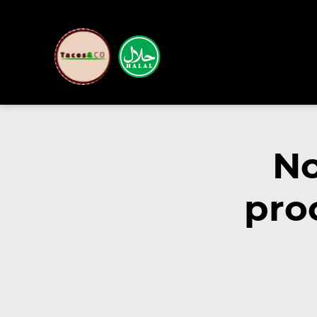
No
pro