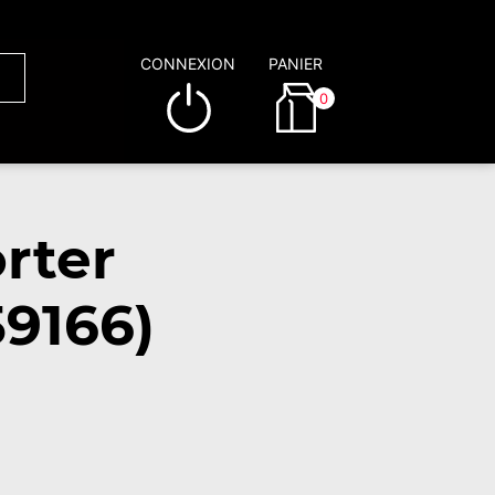
CONNEXION
PANIER
0
rter
9166)