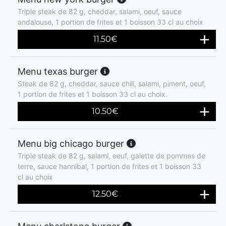
Triple steak de 82 g, cheddar, salami, oeuf, sauce
andalouse, 1 portion de frites et 1 boisson 33 cl au choix
11.50
€
Menu texas burger
Steak de 82 g, cheddar, sauce chili, salami, piment, oeuf,
1 portion de frites et 1 boisson 33 cl au choix.
10.50
€
Menu big chicago burger
Triple steak de 82 g, salami, oeuf, galette de pommes de
terre, sauce hannibal, 1 portion de frites et 1 boisson 33
cl au choix
12.50
€