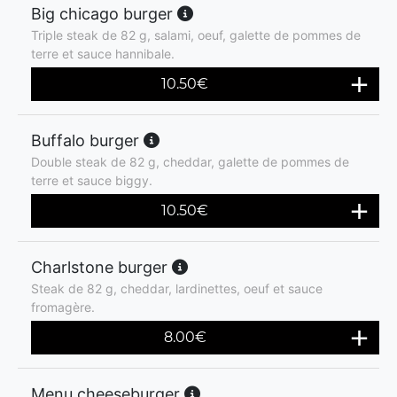
Big chicago burger
Triple steak de 82 g, salami, oeuf, galette de pommes de
terre et sauce hannibale.
10.50
€
Buffalo burger
Double steak de 82 g, cheddar, galette de pommes de
terre et sauce biggy.
10.50
€
Charlstone burger
Steak de 82 g, cheddar, lardinettes, oeuf et sauce
fromagère.
8.00
€
Menu cheeseburger