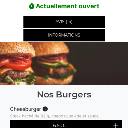
Actuellement ouvert
AVIS (14)
INFORMATIONS
Nos Burgers
Cheesburger
Steak haché de 82 g, cheddar, salade et sauce.
6.50
€