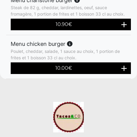
Menu charlstone burger
Steak de 82 g, cheddar, lardinettes, oeuf, sauce
fromagère, 1 portion de frites et 1 boisson 33 cl au choix.
10.90
€
Menu chicken burger
Poulet, cheddar, salade, 1 sauce au choix, 1 portion de
frites et 1 boisson 33 cl au choix.
10.00
€