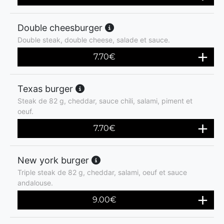
Double cheesburger
Double steak, double cheese, salade et sauce.
7.70
€
Texas burger
Steak de 82 g, cheddar, sauce chili, salami, piment et
oeuf.
7.70
€
New york burger
Triple steak de 82 g, cheddar, salami, oeuf et sauce
andalouse.
9.00
€