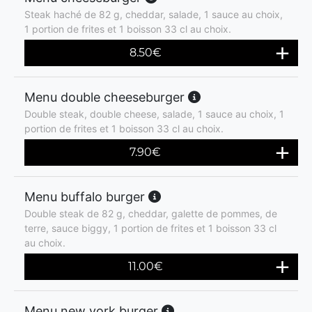
Steak haché de 82 g, cheddar, salade, 1 sauce au choix,
1 portion de frites et 1 boisson 33 cl au choix.
8.50
€
Menu double cheeseburger
Double steak, double cheese, salade, 1 sauce au choix, 1
portion de frites et 1 boisson 33 cl au choix.
7.90
€
Menu buffalo burger
Double steak de 82 g, cheddar, galette de pommes, de
terre, sauce biggy, 1 portion de frites et 1 boisson 33 cl
au choix.
11.00
€
Menu new york burger