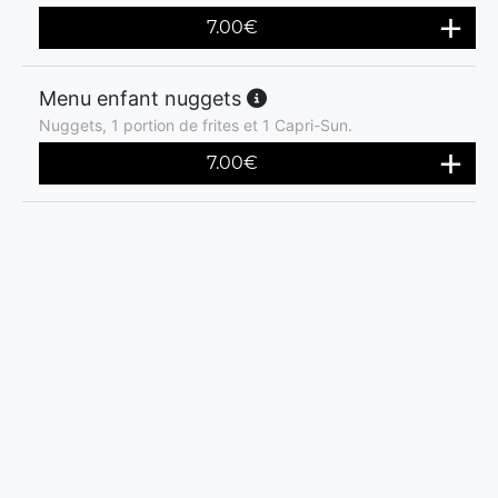
7.00
€
Menu enfant nuggets
Nuggets, 1 portion de frites et 1 Capri-Sun.
7.00
€