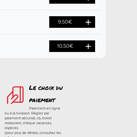
9.50
€
10.50
€
Le choix du
paiement
Paiement en ligne
ou à la livraison. Réglez par
paiement sécurisé, cb, ticket
restaurant, chèque vacances,
espèces.
(pour plus de détails, consultez les