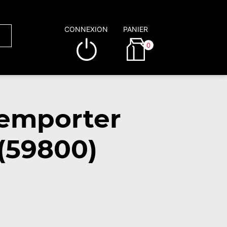
CONNEXION
PANIER
0
 emporter
(59800)