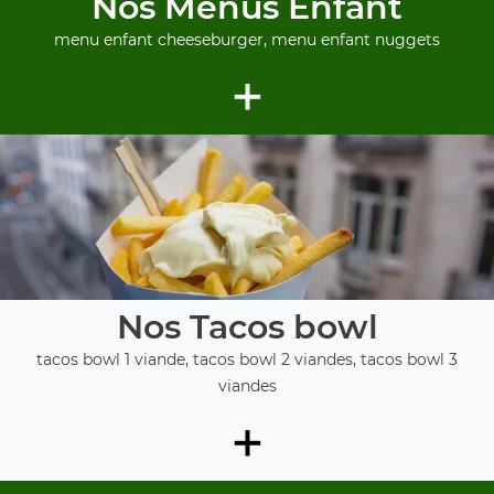
Nos Menus Enfant
menu enfant cheeseburger, menu enfant nuggets
+
Nos Tacos bowl
tacos bowl 1 viande, tacos bowl 2 viandes, tacos bowl 3
viandes
+