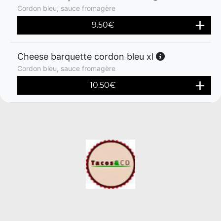
Cordon bleu, sauce fromagère
9.50
€
Cheese barquette cordon bleu xl
Cordon bleu, sauce fromagère
10.50
€