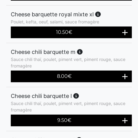
Cheese barquette royal mixte xl
Poulet, kefta, oeuf, salami, sauce fromagère
10.50
€
Cheese chili barquette m
Sauce chili thaï, poulet, piment vert, piment rouge, sauce
fromagère
8.00
€
Cheese chili barquette l
Sauce chili thaï, poulet, piment vert, piment rouge, sauce
fromagère
9.50
€