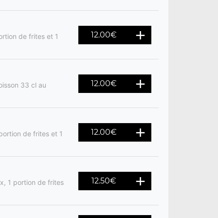
12.00
€
rtion de frites et 1
12.00
€
oisson 33 cl au
12.00
€
ortion de frites et 1
12.50
€
, 1 portion de frites