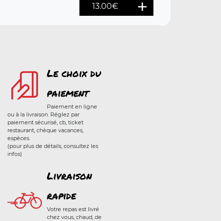
13.00
€
Le choix du
paiement
Paiement en ligne
ou à la livraison. Réglez par
paiement sécurisé, cb, ticket
restaurant, chèque vacances,
espèces.
(pour plus de détails, consultez les
infos)
Livraison
rapide
Votre repas est livré
chez vous, chaud, de