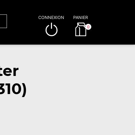
CONNEXION
PANIER
0
ter
310)