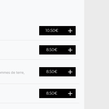
10.50
€
8.50
€
8.50
€
ommes de terre,
8.50
€