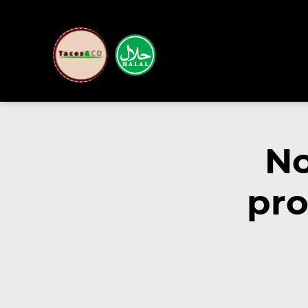
No
pro