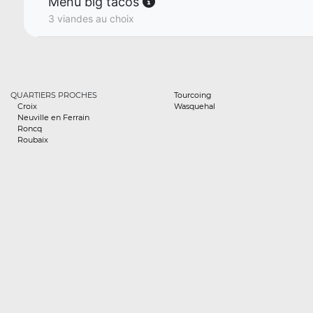
Menu big tacos
3 viandes au choix
QUARTIERS PROCHES
Tourcoing
Croix
Wasquehal
Neuville en Ferrain
Roncq
Roubaix