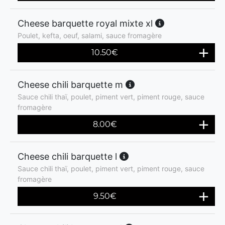
Cheese barquette royal mixte xl
Poulet, kefta, oeuf, salami, sauce fromagère
10.50
€
Cheese chili barquette m
Sauce chili thaï, poulet, piment vert, piment rouge, sauce
fromagère
8.00
€
Cheese chili barquette l
Sauce chili thaï, poulet, piment vert, piment rouge, sauce
fromagère
9.50
€