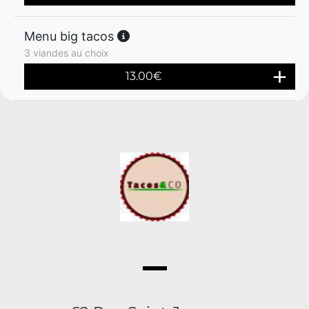
Menu big tacos
3 viandes au choix
13.00
€