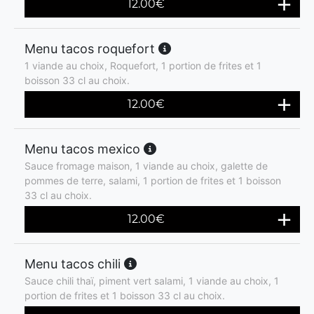
12.00
€
Menu tacos roquefort
1 viande au choix, Roquefort, 1 portion de frites et 1
boisson 33 cl au choix.
12.00
€
Menu tacos mexico
Sauce fromage maison, 1 viande au choix, galette de
pommes de terre, salami, 1 portion de frites et 1 boisson
33 cl au choix.
12.00
€
Menu tacos chili
Sauce chili thaï, piment vert salami, 1 viande au choix, 1
portion de frites et 1 boisson 33 cl au choix.