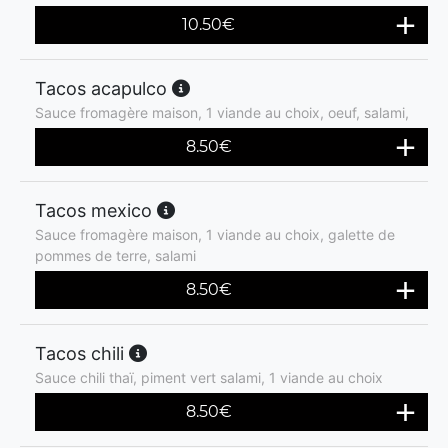
10.50
€
Tacos acapulco
Sauce fromagère maison, 1 viande au choix, oeuf, salami,
8.50
€
Tacos mexico
Sauce fromagère maison, 1 viande au choix, galette de
pommes de terre, salami
8.50
€
Tacos chili
Sauce chili thaï, piment vert salami, 1 viande au choix
8.50
€