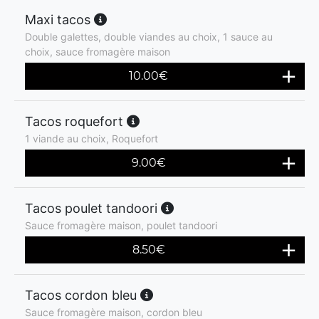
Maxi tacos
Double galettes, double viandes au choix, 1 sauce au
choix, sauce fromagère maison
10.00
€
Tacos roquefort
1 viande au choix, Roquefort
9.00
€
Tacos poulet tandoori
Sauce fromagère maison, poulet tandoori
8.50
€
Tacos cordon bleu
Sauce fromagère maison, cordon bleu