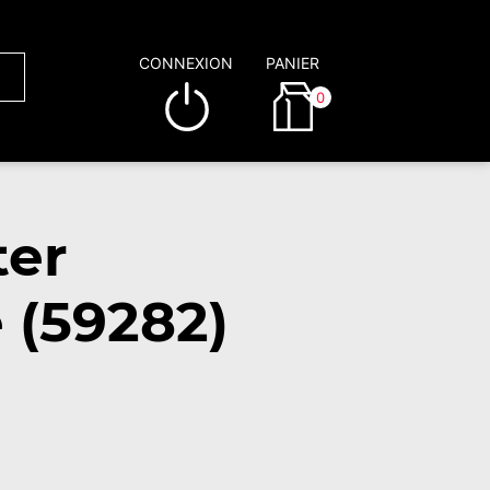
CONNEXION
PANIER
0
ter
 (59282)