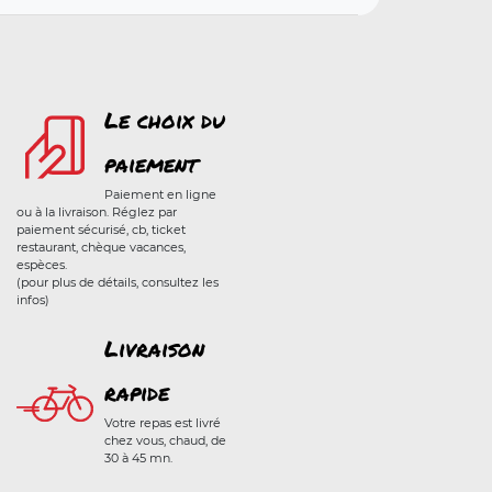
Le choix du
paiement
Paiement en ligne
ou à la livraison. Réglez par
paiement sécurisé, cb, ticket
restaurant, chèque vacances,
espèces.
(pour plus de détails, consultez les
infos)
Livraison
rapide
Votre repas est livré
chez vous, chaud, de
30 à 45 mn.