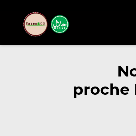
No
proche 