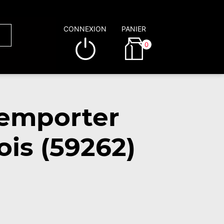
CONNEXION
PANIER
0
 emporter
is (59262)