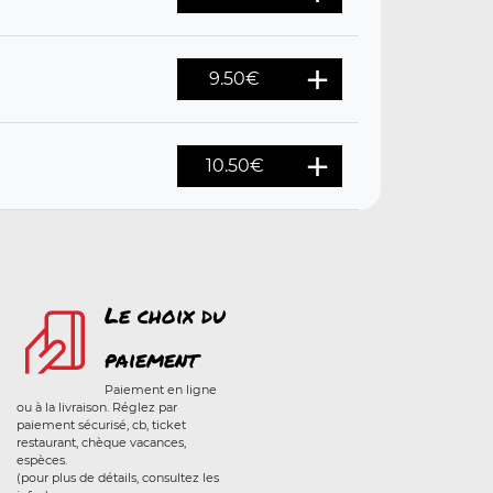
9.50
€
10.50
€
Le choix du
paiement
Paiement en ligne
ou à la livraison. Réglez par
paiement sécurisé, cb, ticket
restaurant, chèque vacances,
espèces.
(pour plus de détails, consultez les