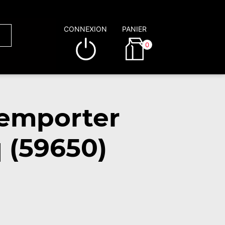
CONNEXION
PANIER
0
 emporter
 (59650)