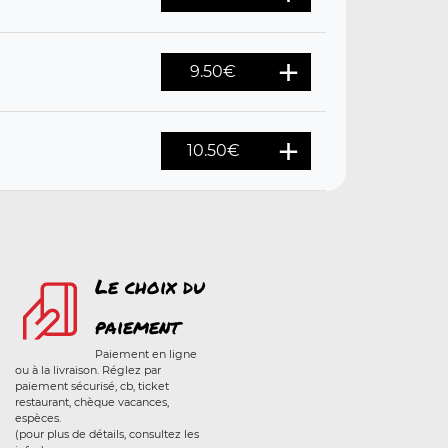
9.50
€
10.50
€
Le choix du
paiement
Paiement en ligne
ou à la livraison. Réglez par
paiement sécurisé, cb, ticket
restaurant, chèque vacances,
espèces.
(pour plus de détails, consultez les