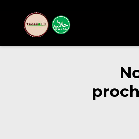
No
proch