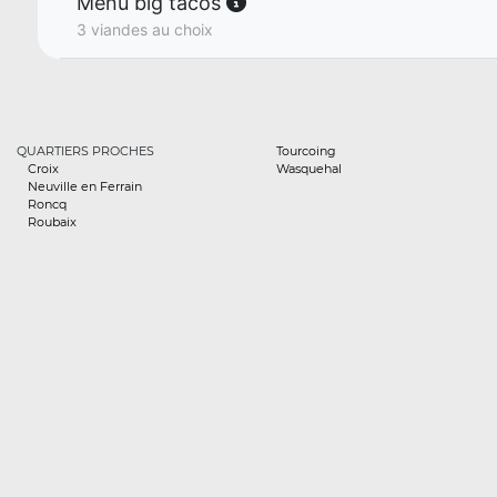
Menu big tacos
3 viandes au choix
QUARTIERS PROCHES
Tourcoing
Croix
Wasquehal
Neuville en Ferrain
Roncq
Roubaix