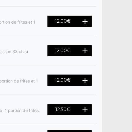
12.00
€
rtion de frites et 1
12.00
€
oisson 33 cl au
12.00
€
ortion de frites et 1
12.50
€
, 1 portion de frites