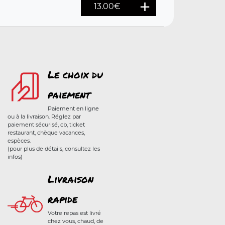
13.00
€
Le choix du
paiement
Paiement en ligne
ou à la livraison. Réglez par
paiement sécurisé, cb, ticket
restaurant, chèque vacances,
espèces.
(pour plus de détails, consultez les
infos)
Livraison
rapide
Votre repas est livré
chez vous, chaud, de