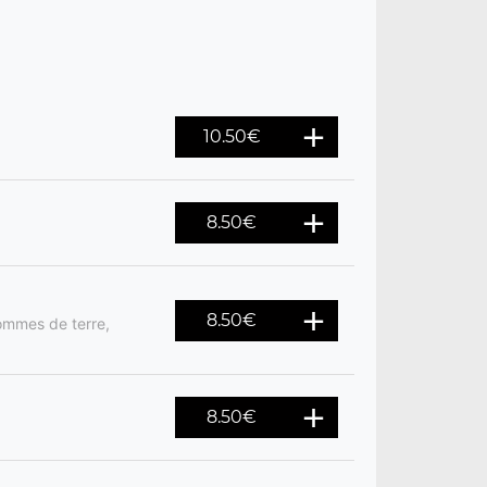
10.50
€
8.50
€
8.50
€
ommes de terre,
8.50
€