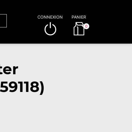
CONNEXION
PANIER
0
ter
59118)