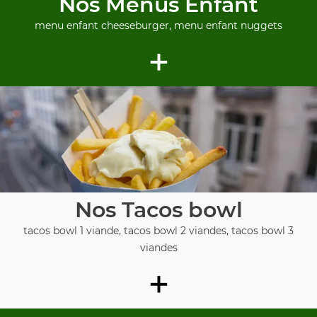
Nos Menus Enfant
menu enfant cheeseburger, menu enfant nuggets
+
Nos Tacos bowl
tacos bowl 1 viande, tacos bowl 2 viandes, tacos bowl 3
viandes
+