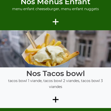
Nos Menus Enfant
menu enfant cheeseburger, menu enfant nuggets
+
Nos Tacos bowl
tacos bowl 1 viande, tacos bowl 2 viandes, tacos bowl 3
viandes
+