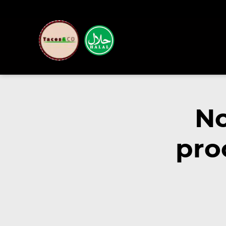
No
pro