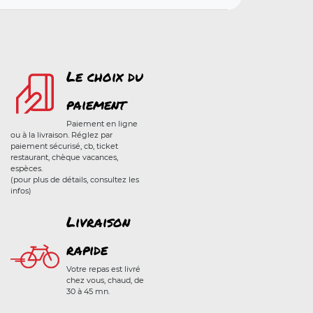
Le choix du
paiement
Paiement en ligne
ou à la livraison. Réglez par
paiement sécurisé, cb, ticket
restaurant, chèque vacances,
espèces.
(pour plus de détails, consultez les
infos)
Livraison
rapide
Votre repas est livré
chez vous, chaud, de
30 à 45 mn.