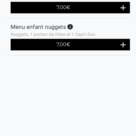
7.00
€
Menu enfant nuggets
Nuggets, 1 portion de frites et 1 Capri-Sun.
7.00
€