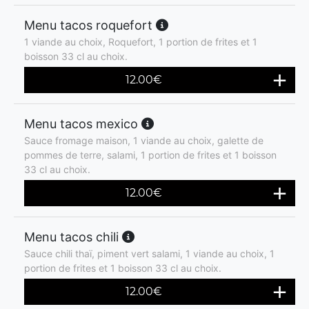
Menu tacos roquefort
1 viande au choix, Roquefort, 1 portion de frites et 1
boisson 33 cl au choix.
12.00
€
Menu tacos mexico
Sauce fromage maison, 1 viande au choix, galette de
pommes de terre, salami, 1 portion de frites et 1 boisson
33 cl au choix.
12.00
€
Menu tacos chili
Sauce chili thaï, piment vert salami, 1 viande au choix, 1
portion de frites et 1 boisson 33 cl au choix.
12.00
€