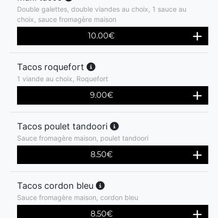
Double galettes, double viandes au choix, 1 sauce au
choix, sauce fromagère maison
10.00
€
Tacos roquefort
1 viande au choix, Roquefort
9.00
€
Tacos poulet tandoori
Sauce fromagère maison, poulet tandoori
8.50
€
Tacos cordon bleu
Sauce fromagère maison, cordon bleu
8.50
€