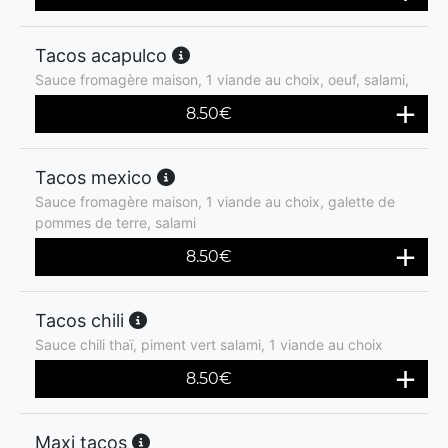
Tacos acapulco
Sauce fromagère maison, 1 viande au choix, oeuf, salami,
8.50
€
Tacos mexico
Sauce fromagère maison, 1 viande au choix, galette de
pommes de terre, salami
8.50
€
Tacos chili
Sauce chili thaï, piment vert salami, 1 viande au choix
8.50
€
Maxi tacos