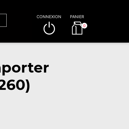
CONNEXION
PANIER
0
porter
260)