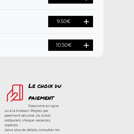
9.50
€
10.50
€
Le choix du
paiement
Paiement en ligne
ou à la livraison. Réglez par
paiement sécurisé, cb, ticket
restaurant, chèque vacances,
espèces.
(pour plus de détails, consultez les