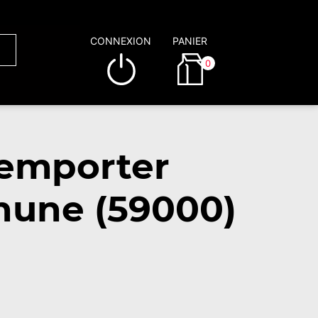
CONNEXION
PANIER
0
 emporter
hune (59000)