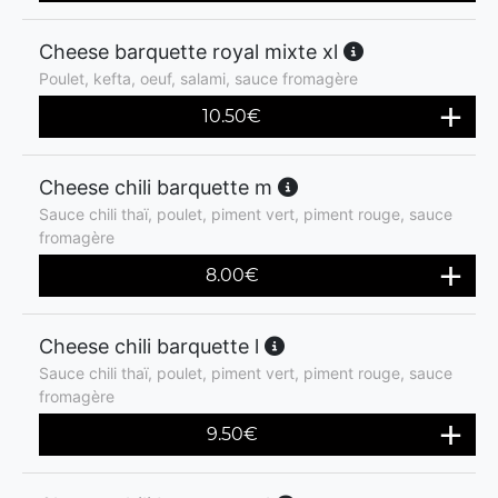
Cheese barquette royal mixte xl
Poulet, kefta, oeuf, salami, sauce fromagère
10.50
€
Cheese chili barquette m
Sauce chili thaï, poulet, piment vert, piment rouge, sauce
fromagère
8.00
€
Cheese chili barquette l
Sauce chili thaï, poulet, piment vert, piment rouge, sauce
fromagère
9.50
€