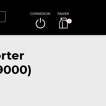
CONNEXION
PANIER
0
rter
59000)