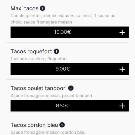
Maxi tacos
Double galettes, double viandes au choix, 1 sauce au
choix, sauce fromagère maison
10.00
€
Tacos roquefort
1 viande au choix, Roquefort
9.00
€
Tacos poulet tandoori
Sauce fromagère maison, poulet tandoori
8.50
€
Tacos cordon bleu
Sauce fromagère maison, cordon bleu