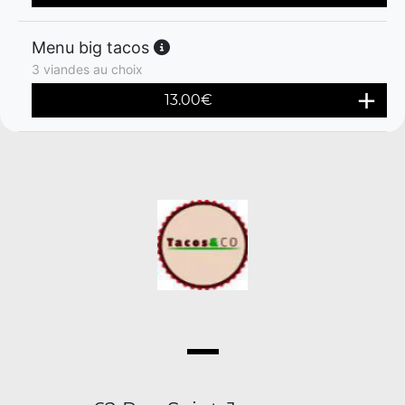
Menu big tacos
3 viandes au choix
13.00
€