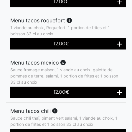
12.00
€
Menu tacos roquefort
1 viande au choix, Roquefort, 1 portion de frites et 1
boisson 33 cl au choix.
12.00
€
Menu tacos mexico
Sauce fromage maison, 1 viande au choix, galette de
pommes de terre, salami, 1 portion de frites et 1 boisson
33 cl au choix.
12.00
€
Menu tacos chili
Sauce chili thaï, piment vert salami, 1 viande au choix, 1
portion de frites et 1 boisson 33 cl au choix.