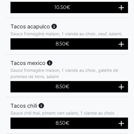
10.50
€
Tacos acapulco
Sauce fromagère maison, 1 viande au choix, oeuf, salami,
8.50
€
Tacos mexico
Sauce fromagère maison, 1 viande au choix, galette de
pommes de terre, salami
8.50
€
Tacos chili
Sauce chili thaï, piment vert salami, 1 viande au choix
8.50
€