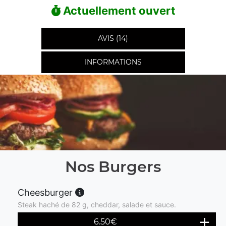
Actuellement ouvert
AVIS (14)
INFORMATIONS
Nos Burgers
Cheesburger
Steak haché de 82 g, cheddar, salade et sauce.
6.50
€