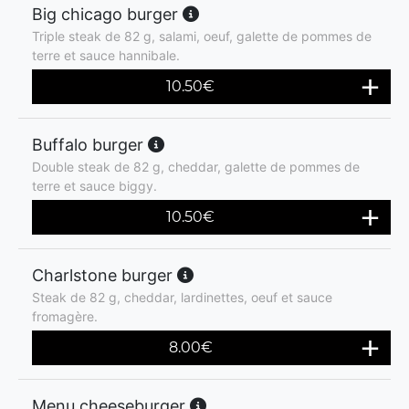
Big chicago burger
Triple steak de 82 g, salami, oeuf, galette de pommes de
terre et sauce hannibale.
10.50
€
Buffalo burger
Double steak de 82 g, cheddar, galette de pommes de
terre et sauce biggy.
10.50
€
Charlstone burger
Steak de 82 g, cheddar, lardinettes, oeuf et sauce
fromagère.
8.00
€
Menu cheeseburger