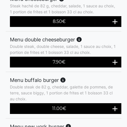
Steak haché de 82 g, cheddar, salade, 1 sauce au choix,
1 portion de frites et 1 boisson 33 cl au choix.
8.50
€
Menu double cheeseburger
Double steak, double cheese, salade, 1 sauce au choix, 1
portion de frites et 1 boisson 33 cl au choix.
7.90
€
Menu buffalo burger
Double steak de 82 g, cheddar, galette de pommes, de
terre, sauce biggy, 1 portion de frites et 1 boisson 33 cl
au choix.
11.00
€
Menu new york burger