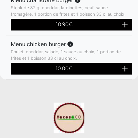
Menu charlstone burger
Steak de 82 g, cheddar, lardinettes, oeuf, sauce
fromagère, 1 portion de frites et 1 boisson 33 cl au choix.
10.90
€
Menu chicken burger
Poulet, cheddar, salade, 1 sauce au choix, 1 portion de
frites et 1 boisson 33 cl au choix.
10.00
€