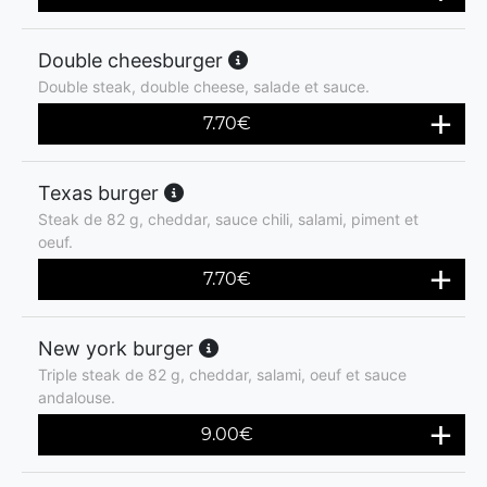
Double cheesburger
Double steak, double cheese, salade et sauce.
7.70
€
Texas burger
Steak de 82 g, cheddar, sauce chili, salami, piment et
oeuf.
7.70
€
New york burger
Triple steak de 82 g, cheddar, salami, oeuf et sauce
andalouse.
9.00
€