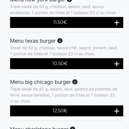
Triple steak de 82 g, cheddar, salami, oeuf, sauce
andalouse, 1 portion de frites et 1 boisson 33 cl au choix
11.50
€
Menu texas burger
Steak de 82 g, cheddar, sauce chili, salami, piment, oeuf,
1 portion de frites et 1 boisson 33 cl au choix.
10.50
€
Menu big chicago burger
Triple steak de 82 g, salami, oeuf, galette de pommes de
terre, sauce hannibal, 1 portion de frites et 1 boisson 33
cl au choix
12.50
€