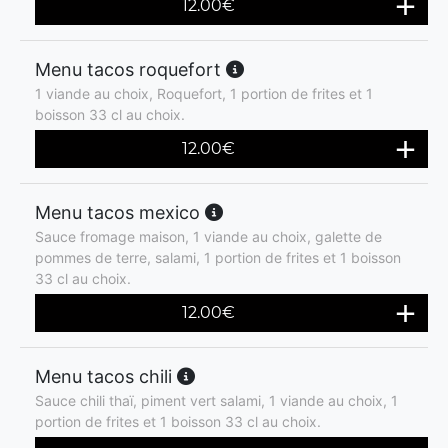
12.00
€
Menu tacos roquefort
1 viande au choix, Roquefort, 1 portion de frites et 1
boisson 33 cl au choix.
12.00
€
Menu tacos mexico
Sauce fromage maison, 1 viande au choix, galette de
pommes de terre, salami, 1 portion de frites et 1 boisson
33 cl au choix.
12.00
€
Menu tacos chili
Sauce chili thaï, piment vert salami, 1 viande au choix, 1
portion de frites et 1 boisson 33 cl au choix.