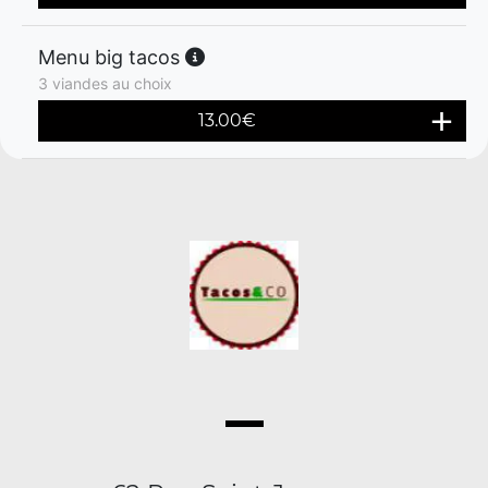
Menu big tacos
3 viandes au choix
13.00
€