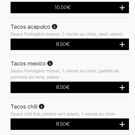
10.50
€
Tacos acapulco
Sauce fromagère maison, 1 viande au choix, oeuf, salami,
8.50
€
Tacos mexico
Sauce fromagère maison, 1 viande au choix, galette de
pommes de terre, salami
8.50
€
Tacos chili
Sauce chili thaï, piment vert salami, 1 viande au choix
8.50
€