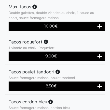
Maxi tacos
Double galettes, double viandes au choix, 1 sauce au
choix, sauce fromagère maison
10.00
€
Tacos roquefort
1 viande au choix, Roquefort
9.00
€
Tacos poulet tandoori
Sauce fromagère maison, poulet tandoori
8.50
€
Tacos cordon bleu
Sauce fromagère maison, cordon bleu